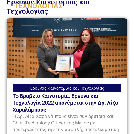
Έρευνας Καινοτομίας και
ΤΕΧΝΟΛΟΓΊΑΣ
Τεχνολογίας
Έρευνας Καινοτομίας και Τεχνολογίας
Το Βραβείο Καινοτομία, Έρευνα και
Τεχνολογία 2022 απονέμεται στην Δρ. Λίζα
Χαραλάμπους
Η Δρ. Λίζα Χαραλάμπους είναι συνιδρύτρια και
Chief Technology Officer της Malloc με
προτεραιότητες της την ασφαλή, αποτελεσματική