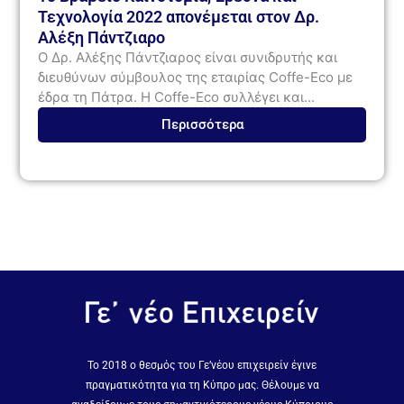
Τεχνολογία 2022 απονέμεται στον Δρ.
Αλέξη Πάντζιαρο
Ο Δρ. Αλέξης Πάντζιαρος είναι συνιδρυτής και
διευθύνων σύμβουλος της εταιρίας Coffe-Eco με
έδρα τη Πάτρα. Η Coffe-Eco συλλέγει και...
Περισσότερα
Το 2018 ο θεσμός του Γε’νέου επιχειρείν έγινε
πραγματικότητα για τη Κύπρο μας. Θέλουμε να