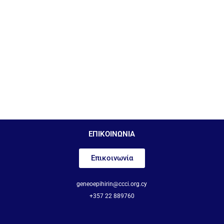
ΕΠΙΚΟΙΝΩΝΙΑ
Επικοινωνία
geneoepihirin@ccci.org.cy
+357 22 889760