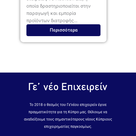
οποία δραστηριοποιείται στην
παραγωγή και εμπορία
προϊόντων διατροφής...
Περισσότερα
Το 2018 ο θεσμός του Γε’νέου επιχειρείν έγινε
πραγματικότητα για τη Κύπρο μας. Θέλουμε να
αναδείξουμε τους σημαντικότερους νέους Κύπριους
επιχειρηματίες παγκοσμίως.