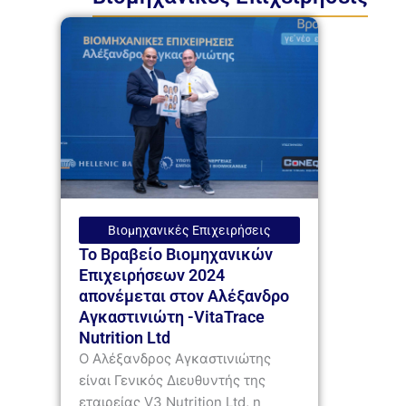
Βιομηχανικές Επιχειρήσεις
Το Βραβείο Βιομηχανικών
Επιχειρήσεων 2024
απονέμεται στον Αλέξανδρο
Αγκαστινιώτη -VitaTrace
Nutrition Ltd
Ο Αλέξανδρος Αγκαστινιώτης
είναι Γενικός Διευθυντής της
εταιρείας V3 Nutrition Ltd, η