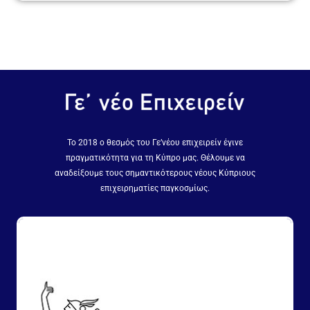
Το 2018 ο θεσμός του Γε’νέου επιχειρείν έγινε
πραγματικότητα για τη Κύπρο μας. Θέλουμε να
αναδείξουμε τους σημαντικότερους νέους Κύπριους
επιχειρηματίες παγκοσμίως.