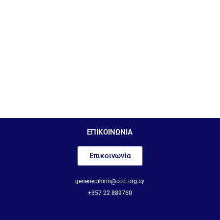
ΕΠΙΚΟΙΝΩΝΙΑ
Επικοινωνία
geneoepihirin@ccci.org.cy
+357 22 889760