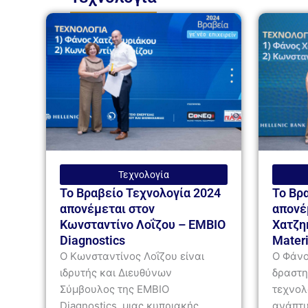
Τεχνολογία
Το Βραβείο Τεχνολογία 2024
Το Βρ
απονέμεται στον
απονέ
Κωνσταντίνο Λοΐζου – EMBIO
Χατζη
Diagnostics
Materi
Ο Κωνσταντίνος Λοΐζου είναι
Ο Φάνο
ιδρυτής και Διευθύνων
δραστη
Σύμβουλος της EMBIO
τεχνολ
Diagnostics, μιας κυπριακής
ανάπτυ