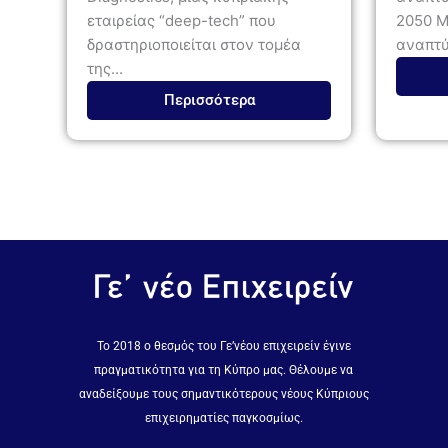
εταιρείας “deep-tech” που
2050 Ma
δραστηριοποιείται στον τομέα
αναπτύσ
της...
Περισσότερα
Το 2018 ο θεσμός του Γε’νέου επιχειρείν έγινε
πραγματικότητα για τη Κύπρο μας. Θέλουμε να
αναδείξουμε τους σημαντικότερους νέους Κύπριους
επιχειρηματίες παγκοσμίως.