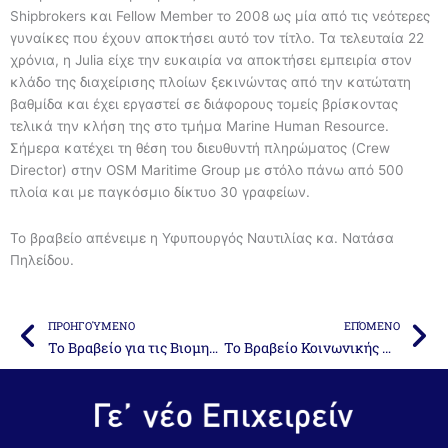
Shipbrokers και Fellow Member το 2008 ως μία από τις νεότερες
γυναίκες που έχουν αποκτήσει αυτό τον τίτλο. Τα τελευταία 22
χρόνια, η Julia είχε την ευκαιρία να αποκτήσει εμπειρία στον
κλάδο της διαχείρισης πλοίων ξεκινώντας από την κατώτατη
βαθμίδα και έχει εργαστεί σε διάφορους τομείς βρίσκοντας
τελικά την κλήση της στο τμήμα Marine Human Resource.
Σήμερα κατέχει τη θέση του διευθυντή πληρώματος (Crew
Director) στην OSM Maritime Group με στόλο πάνω από 500
πλοία και με παγκόσμιο δίκτυο 30 γραφείων.
Το βραβείο απένειμε η Υφυπουργός Ναυτιλίας κα. Νατάσα
Πηλείδου.
Prev
Ne
ΠΡΟΗΓΟΎΜΕΝΟ
ΕΠΌΜΕΝΟ
Το Βραβείο για τις Βιομηχανικές Επιχειρήσεις 2019 απονέμεται στην Γεωργία Καυκαλιά
Το Βραβείο Κοινωνικής Προσφοράς 2019 απονέμεται στον Joseph Borghese