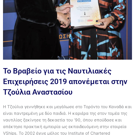
Το Βραβείο για τις Ναυτιλιακές
Επιχειρήσεις 2019 απονέμεται στην
Τζούλια Αναστασίου
Η Τζούλια γεννήθηκε και μεγάλωσε στο Τορόντο του Καναδά και
είναι παντρεμένη με δύο παιδιά. Η καριέρα της στον τομέα της
ναυτιλίας ξεκίνησε τη δεκαετία του ‘90, όπου σπούδασε και
απέκτησε πρακτική εμπειρία ως εκπαιδευόμενη στην εταιρεία
VShips. Το 2002 έγινε μέλος του Institute of Chartered