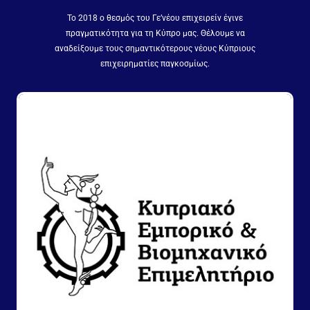
Το 2018 ο θεσμός του Γε’νέου επιχειρείν έγινε
πραγματικότητα για τη Κύπρο μας. Θέλουμε να
αναδείξουμε τους σημαντικότερους νέους Κύπριους
επιχειρηματίες παγκοσμίως.