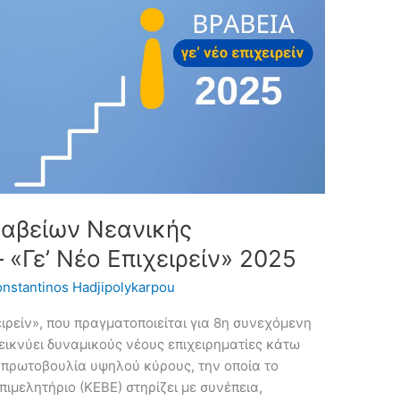
ραβείων Νεανικής
 «Γε’ Νέο Επιχειρείν» 2025
nstantinos Hadjipolykarpou
ιρείν», που πραγματοποιείται για 8η συνεχόμενη
δεικνύει δυναμικούς νέους επιχειρηματίες κάτω
α πρωτοβουλία υψηλού κύρους, την οποία το
ιμελητήριο (ΚΕΒΕ) στηρίζει με συνέπεια,