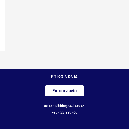
ΕΠΙΚΟΙΝΩΝΙΑ
Επικοινωνία
geneoepihirin@ccci.org.cy
+357 22 889760