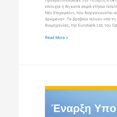
Πραγματοποιήθηκε την Τετάρτη 8 Οκτ
επιτυχία η 8η κατά σειρά ετήσια τελε
Νέο Επιχειρείν», που διοργανώνεται α
Δρώμενα». Τα βραβεία τελούν υπό τη 
Βιομηχανίας, της Eurobank Ltd, του Ο
Read More »
8η
Ετήσια
Απονομή
Βραβείων
Νεανικής