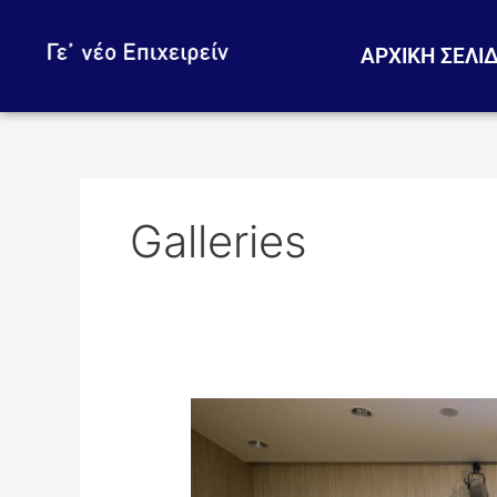
Skip
to
ΑΡΧΙΚΗ ΣΕΛΙ
content
Galleries
ΒΡΑΒΕΥΣΕΙΣ
«Γε’
νέο
Επιχειρείν