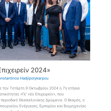
Επιχειρείν 2024»
nstantinos Hadjipolykarpou
 την Τετάρτη 9 Οκτωβρίου 2024 η 7η ετήσια
τικότητας «Γε’ νέο Επιχειρείν», που
 περιοδικό Θεσσαλονίκης Δρώμενα. Ο θεσμός, ο
Υπουργείου Ενέργειας, Εμπορίου και Βιομηχανίας