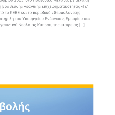
ωβρίου 2025, στο Προεδρικό Μέγαρο, με μεγάλη
τή βράβευσης νεανικής επιχειρηματικότητας «Γε’
πό το ΚΕΒΕ και το περιοδικό «Θεσσαλονίκης
στήριξη του Υπουργείου Ενέργειας, Εμπορίου και
ργανισμού Νεολαίας Κύπρου, της εταιρείας […]