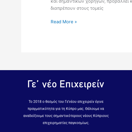
και σημαντικών χορηγών, προβάλλει κ
διαπρέπουν στους τομείς
Read More »
Το 2018 ο θεσμός του Γε’νέου επιχειρείν έγινε
πραγματικότητα για τη Κύπρο μας. Θέλουμε να
αναδείξουμε τους σημαντικότερους νέους Κύπριους
επιχειρηματίες παγκοσμίως.